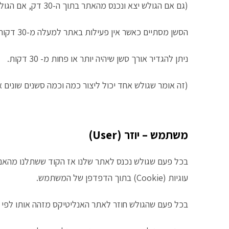
(גם אם הגולש יצא ונכנס מהאתר בתוך ה-30 דק, אם הגולש לא עשה כלום באתר עדיין זה נחשב אותו סשן.)
הסשן מסתיים כאשר אין פעילות באתר למעלה מ-30 דקות או בשעה 12 בלילה.
ניתן להגדיר אורך סשן שיהיה יותר או פחות מ- 30 דקות.
(זה אומר שגולש אחד יכול ליצור כמה וכמה סשנים שונים 
משתמש – יוזר (User)
עוגיות (Cookie) בתוך הדפדפן של המשתמש.
בכל פעם שהגולש חוזר לאתר האנליטיקס מזהה אותו לפי ה-ID בתור גולש שכבר היה באתר ולא כגולש ח