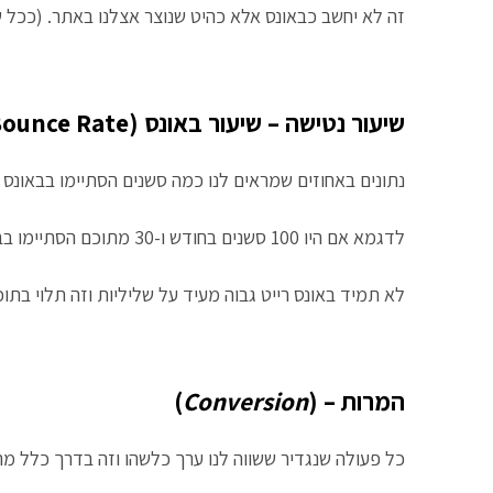
זה לא יחשב כבאונס אלא כהיט שנוצר אצלנו באתר. (ככל ש
שיעור נטישה – שיעור באונס (Bounce Rate)
נתונים באחוזים שמראים לנו כמה סשנים הסתיימו בבאונס 
לדגמא אם היו 100 סשנים בחודש ו-30 מתוכם הסתיימו בבאונס אז זה 30% באונס.
לא תמיד באונס רייט גבוה מעיד על שליליות וזה תלוי בתוכ
המרות – (
Conversion
)
כל פעולה שנגדיר ששווה לנו ערך כלשהו וזה בדרך כלל מה