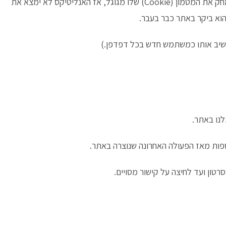
וברגע שהגולש מחק את ההיסטוריית גלישה שלו או שהוא מחק את המטמון (Cookie) שלו מגוגל, אז האנליטיקס לא ימצא את
חשיב אותו כמשתמש חדש בכל דפדפן.)
נו באתר.
רטון ועד לחיצה על קישור מסויים.