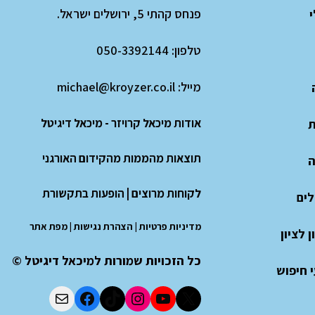
פנחס קהתי 5, ירושלים ישראל.
י
טלפון:
050-3392144
מייל:
michael@kroyzer.co.il
אודות מיכאל קרויזר - מיכאל דיגיטל
ת
תוצאות מהממות מהקידום האורגני
ה
לקוחות מרוצים
|
הופעות בתקשורת
לים
מדיניות פרטיות
|
הצהרת נגישות
|
מפת אתר
 לציון
כל הזכויות שמורות למיכאל דיגיטל ©
 חיפוש