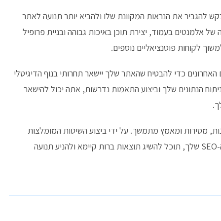
ש להגביר את הנראות המקוונת שלו ולהביא יותר תנועה לאתר
של אלמנטים בעמוד, יצירת תוכן באיכות גבוהה ובניית פרופיל
משוך לקוחות פוטנציאליים נוספים.
SE ובשינויי האלגוריתמים האחרונים כדי להבטיח שהאתר שלך יישאר תחרותי בנוף הדיגיטלי
ניתוח הנתונים שלך וביצוע התאמות נדרשות, אתה יכול להישאר
ך.
ות, מסירות ומאמץ מתמשך. על ידי ביצוע השיטות המומלצות
המתוארות במאמר זה ושמירה על מחויבות לאסטרטגיית ה-SEO שלך, תוכל להשיג תוצאות ברות קיימא ולהניע תנועה