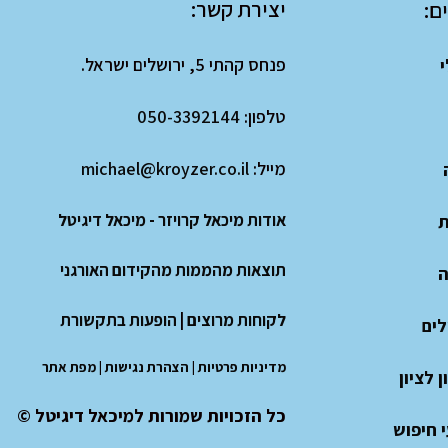
יצירת קשר:
ם:
פנחס קהתי 5, ירושלים ישראל.
י
טלפון:
050-3392144
מייל:
michael@kroyzer.co.il
אודות מיכאל קרויזר - מיכאל דיגיטל
ת
תוצאות מהממות מהקידום האורגני
ה
לקוחות מרוצים
|
הופעות בתקשורת
לים
מדיניות פרטיות
|
הצהרת נגישות
|
מפת אתר
 לציון
כל הזכויות שמורות למיכאל דיגיטל ©
 חיפוש