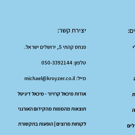
יצירת קשר:
ם:
פנחס קהתי 5, ירושלים ישראל.
י
טלפון:
050-3392144
מייל:
michael@kroyzer.co.il
אודות מיכאל קרויזר - מיכאל דיגיטל
ת
תוצאות מהממות מהקידום האורגני
ה
לקוחות מרוצים
|
הופעות בתקשורת
לים