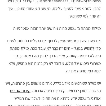
Authoritativeness, Trustworthiness. בקצרה? גוגל רוצה
להבין למה אפשר לסמוך עליכם, מי עומד מאחורי התוכן, ואיך
זה עוזר למי שמחפש.
מילות מפתח ב־2025 פחות ניחושים יותר הבנה אסטרטגית
אם פעם היה נדמה שמספיק לדחוף את המילים הנכונות לעמוד
כדי להופיע בגוגל – היום זה כבר לא עובד ככה. מילת מפתח
היא לא סיסמה קסומה, אלא הדרך להבין מה באמת עומד
מאחורי חיפוש של גולש. מדובר לא רק ב־מה הוא מחפש, אלא
למה הוא מחפש את זה.
יש כאלה שמחפשים מידע כללי, אחרים משווים בין פתרונות, ויש
מי שכבר מוכן לרכוש ורק צריך דחיפה אחרונה.
קידום אתרים
אורגני
ב־2025 יודע להתאים את התוכן לשלב שבו הגולש
נמצא במסע שלו – כדי שהאתר שלכם יופיע בדיוק ברגע הנכון,