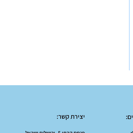
יצירת קשר:
ם:
פנחס קהתי 5, ירושלים ישראל.