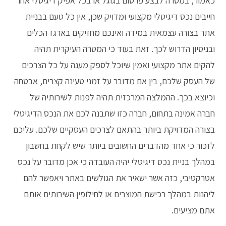
כאמור, במטרה לבצע פרסום בגוגל או בכל אפיק דיגיטלי אחר
חייבים נכס דיגיטלי מקצועי ומדויק שכן, אין כל טעם בבניית
אתר בצורה עצמאית במידה ואינכם מחזיקים בארגז הכלים
ובניסיון הדרוש לכך. זאת בעוד כי המטרה העיקרית תהיה
להקים אתר מקצועי ואמין שיוכל לספק מענה על כל הצרכים
של העסק שלכם, בין אם מדובר על זמני טעינה קצרים, אבטחה
וכיוצא בכך. ההמלצה המרכזית תהיה לפנות לשירותיה של
חברה אמינה בתחום, חברה כזו שתבנה לכם את הנכס הדיגיטלי
בצורה המדויקת ביותר בהתאם לצרכים העסקיים שלכם. עליכם
לזכור כי אחד מהדברים החשובים ביותר שיש לקחת בחשבון
במהלך בניית נכס דיגיטלי יהיה העובדה כי אכן מדובר על נכס
אטרקטיבי, כזה אשר ישאיר את הגולשים באתר ויאפשר להם
ליהנות במהלך רכישת המוצרים או לחילופין השירותים אותם
אתם מציעים.